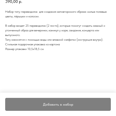
390,00
р.
Набор тату-переводилок для создания неповторимого образа: милые полевые
цветы, пёрышки и колоски.
В набор входят 25 переводилок (2 листа), которые помогут создать нежный и
утонченный образ для вечеринки, каникул у моря, свидания, концерта или
выпускного.
Тату наносятся с помощью воды или влажной салфетки (инструкция внутри).
Стильная подарочная упаковка из картона
Размер упаковки 10,5х18,5 см
Добавить в набор