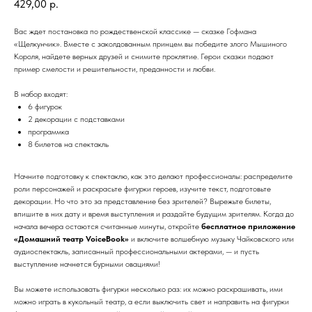
429,00
р.
Вас ждет постановка по рождественской классике — сказке Гофмана
«Щелкунчик». Вместе с заколдованным принцем вы победите злого Мышиного
Короля, найдете верных друзей и снимите проклятие. Герои сказки подают
пример смелости и решительности, преданности и любви.
В набор входят:
6 фигурок
2 декорации с подставками
программка
8 билетов на спектакль
Начните подготовку к спектаклю, как это делают профессионалы: распределите
роли персонажей и раскрасьте фигурки героев, изучите текст, подготовьте
декорации. Но что это за представление без зрителей? Вырежьте билеты,
впишите в них дату и время выступления и раздайте будущим зрителям. Когда до
начала вечера остаются считанные минуты, откройте
бесплатное приложение
«Домашний театр VoiceBook»
и включите волшебную музыку Чайковского или
аудиоспектакль, записанный профессиональными актерами, — и пусть
выступление начнется бурными овациями!
Вы можете использовать фигурки несколько раз: их можно раскрашивать, ими
можно играть в кукольный театр, а если выключить свет и направить на фигурки